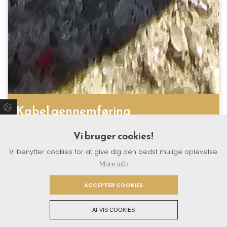
Kabel gennemføring
Varebeskrivelse følger snart. Du finder vores
Vi bruger cookies!
produkter i Plantorama…
Vi benytter cookies for at give dig den bedst mulige oplevelse.
Læs mere
More info
ACCEPTER COOKIES
AFVIS COOKIES
Copyright © 2026 - Krybdyrcompaniet
, CVR 44388731