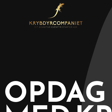
Gå
til
hovedindhold
OPDAG 