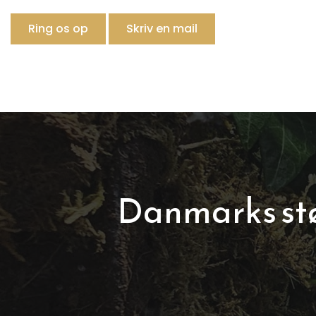
Ring os op
Skriv en mail
Danmarks stø