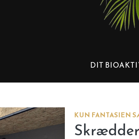
iebyg
Formidling
 BIOAKTIVE EVENTYR STARTER HER
KUN FANTASIEN 
Skrædder