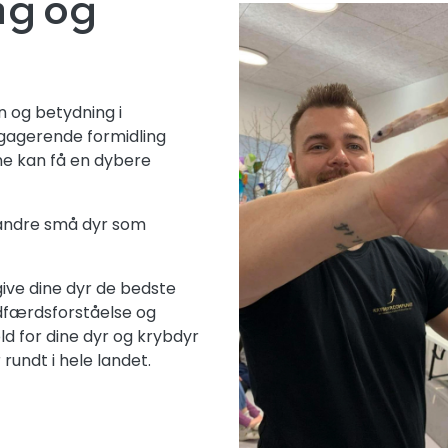
ng og
n og betydning i
agerende formidling
sne kan få en dybere
 andre små dyr som
give dine dyr de bedste
 adfærdsforståelse og
old for dine dyr og krybdyr
undt i hele landet.