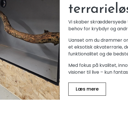
terrariel
Vi skaber skræddersyede te
behov for krybdyr og and
Uanset om du drømmer om e
et eksotisk akvaterrarie, 
funktionalitet og de bedste
Med fokus på kvalitet, inn
visioner til live – kun fan
Læs mere