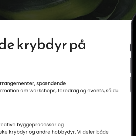
de krybdyr på
 arrangementer, spændende
nformation om workshops, foredrag og events, så du
a kreative byggeprocesser og
iske krybdyr og andre hobbydyr. Vi deler både