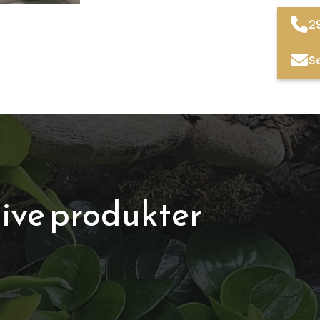
2
S
ive produkter