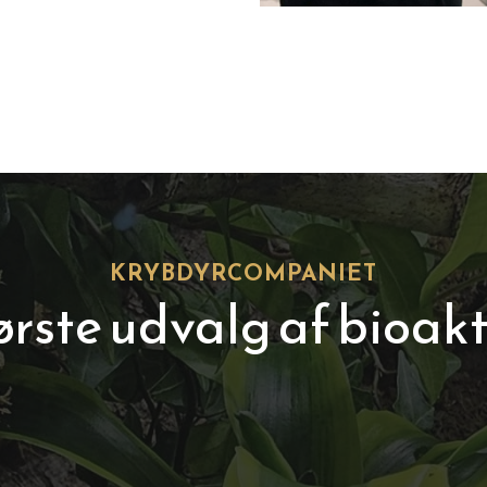
KRYBDYRCOMPANIET
rste udvalg af bioakt