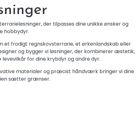
øsninger
rrarieløsninger, der tilpasses dine unikke ønsker og
re hobbydyr.
t frodigt regnskovsterrarie, et ørkenlandskab eller
designer og bygger vi løsninger, der kombinerer æstetik,
 levevilkår for dine krybdyr og andre dyr.
ovative materialer og præcist håndværk bringer vi dine
tasien sætter grænser.